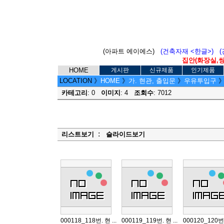
(아파트 에이에스)
(건축자재 <한글>)
집안(화장실,씽크
HOME
게시판
신규제품
인기제품
LOCATION
》
HOME
》
가. 현관, 출입문
》
우유투입구
카테고리
: 0
이미지
: 4
조회수
: 7012
:
리스트보기
슬라이드보기
000118_118번. 현 ...
000119_119번. 현 ...
000120_120번. 