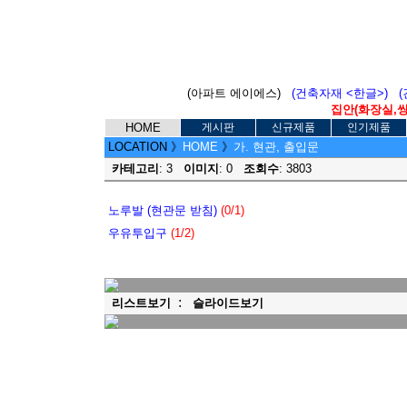
(아파트 에이에스)
(건축자재 <한글>)
집안(화장실,씽크
HOME
게시판
신규제품
인기제품
LOCATION
》
HOME
》
가. 현관, 출입문
카테고리
: 3
이미지
: 0
조회수
: 3803
노루발 (현관문 받침)
(0/1)
우유투입구
(1/2)
:
리스트보기
슬라이드보기