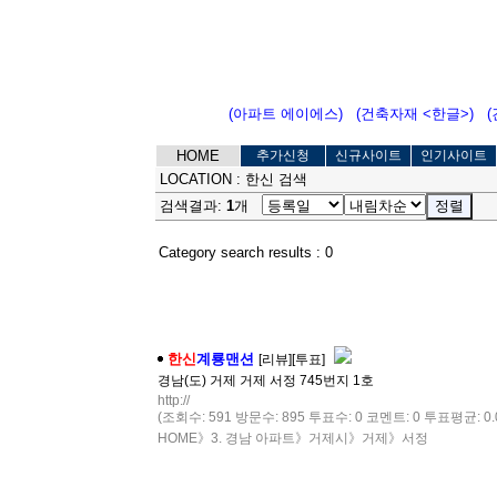
(아파트 에이에스)
(건축자재 <한글>)
HOME
추가신청
신규사이트
인기사이트
LOCATION :
한신 검색
검색결과:
1
개
Category search results : 0
한신
계룡맨션
[리뷰]
[투표]
경남(도) 거제 거제 서정 745번지 1호
http://
(조회수: 591 방문수: 895 투표수: 0 코멘트: 0 투표평균: 0.0
HOME
》
3. 경남 아파트
》
거제시
》
거제
》
서정