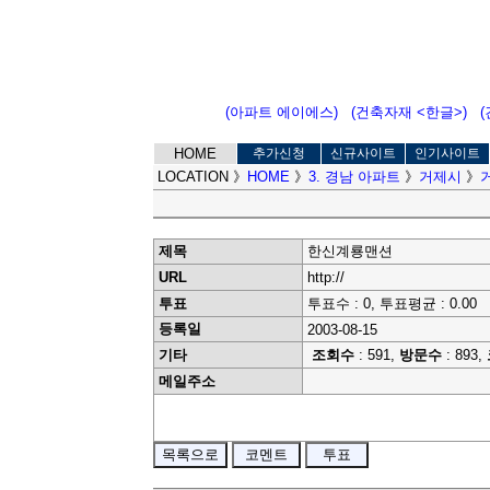
(아파트 에이에스)
(건축자재 <한글>)
HOME
추가신청
신규사이트
인기사이트
LOCATION
》
HOME
》
3. 경남 아파트
》
거제시
》
제목
한신계룡맨션
URL
http://
투표
투표수 : 0, 투표평균 : 0.00
등록일
2003-08-15
기타
조회수
: 591,
방문수
: 893,
메일주소