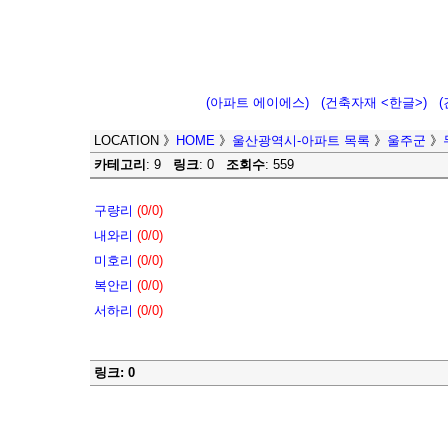
(아파트 에이에스)
(건축자재 <한글>)
LOCATION
》
HOME
》
울산광역시-아파트 목록
》
울주군
》
카테고리
: 9
링크
: 0
조회수
: 559
구량리
(0/0)
내와리
(0/0)
미호리
(0/0)
복안리
(0/0)
서하리
(0/0)
링크: 0