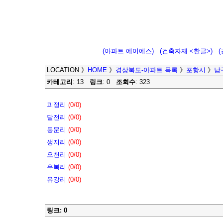
(아파트 에이에스)
(건축자재 <한글>)
LOCATION
》
HOME
》
경상북도-아파트 목록
》
포항시
》
남
카테고리
: 13
링크
: 0
조회수
: 323
괴정리
(0/0)
달전리
(0/0)
동문리
(0/0)
생지리
(0/0)
오천리
(0/0)
우복리
(0/0)
유강리
(0/0)
링크: 0