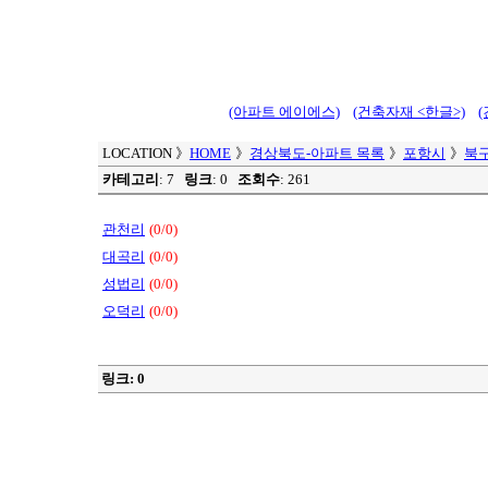
(아파트 에이에스)
(건축자재 <한글>)
LOCATION
》
HOME
》
경상북도-아파트 목록
》
포항시
》
북
카테고리
: 7
링크
: 0
조회수
: 261
관천리
(0/0)
대곡리
(0/0)
성법리
(0/0)
오덕리
(0/0)
링크: 0