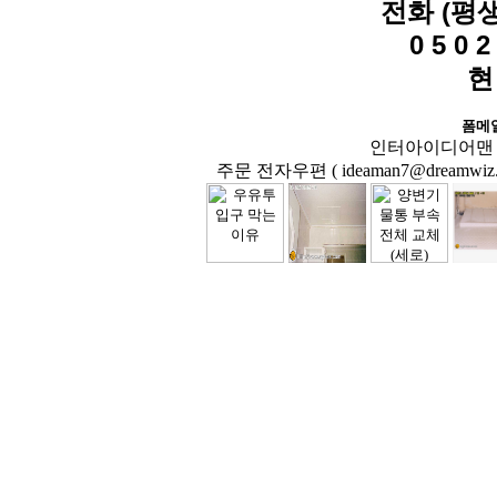
전화 (평
0 5 0 2 
현
폼메
인터아이디어맨 닷컴( 
주문 전자우편 ( ideaman7@dreamwiz.co