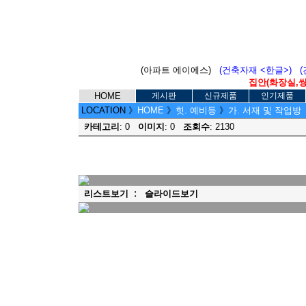
(아파트 에이에스)
(건축자재 <한글>)
집안(화장실,씽크
HOME
게시판
신규제품
인기제품
LOCATION
》
HOME
》
힛. 예비등
》
가. 서재 및 작업방
카테고리
: 0
이미지
: 0
조회수
: 2130
:
리스트보기
슬라이드보기