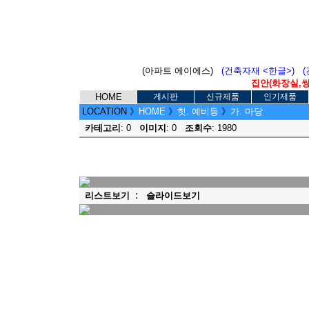
(아파트 에이에스)
(건축자재 <한글>)
집안(화장실,씽크
HOME
게시판
신규제품
인기제품
LOCATION
》
HOME
》
힛. 예비등
》
가. 마당
카테고리
: 0
이미지
: 0
조회수
: 1980
:
리스트보기
슬라이드보기