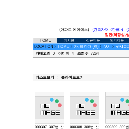
(아파트 에이에스)
(건축자재 <한글>)
집안(화장실,씽크
HOME
게시판
신규제품
인기제품
LOCATION
》
HOME
》
가. 베란다 (앞)
》
샷시
》
샷시교체 (
카테고리
: 0
이미지
: 4
조회수
: 7264
:
리스트보기
슬라이드보기
000307_307번. 샷 ...
000308_308번. 샷 ...
000309_309번. 