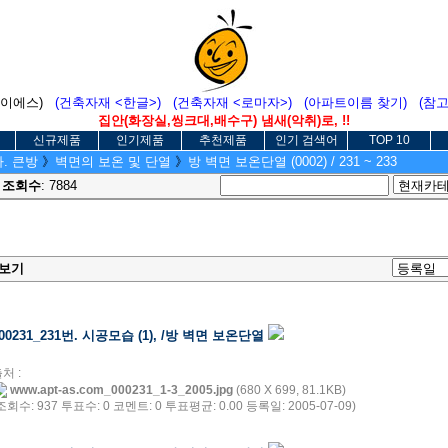
에이에스)
(건축자재 <한글>)
(건축자재 <로마자>)
(아파트이름 찾기)
(참
집안(화장실,씽크대,배수구) 냄새(악취)로, !!
신규제품
인기제품
추천제품
인기 검색어
TOP 10
가. 큰방
》
벽면의 보온 및 단열
》
방 벽면 보온단열 (0002) / 231 ~ 233
3
조회수
: 7884
보기
00231_231번. 시공모습 (1), /방 벽면 보온단열
처 :
www.apt-as.com_000231_1-3_2005.jpg
(680 X 699, 81.1KB)
조회수: 937 투표수: 0 코멘트: 0 투표평균: 0.00 등록일: 2005-07-09)