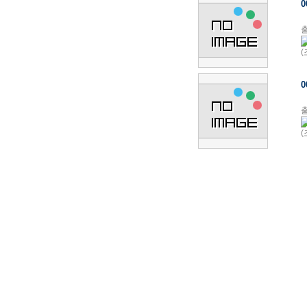
0
출
(
0
출
(