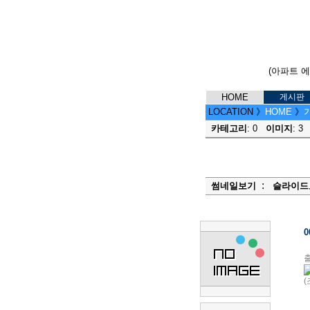
(아파트 
HOME
게시판
LOCATION
》
HOME
》
카테고리
: 0
이미지
: 
:
썸네일보기
슬라이드
0
출
(