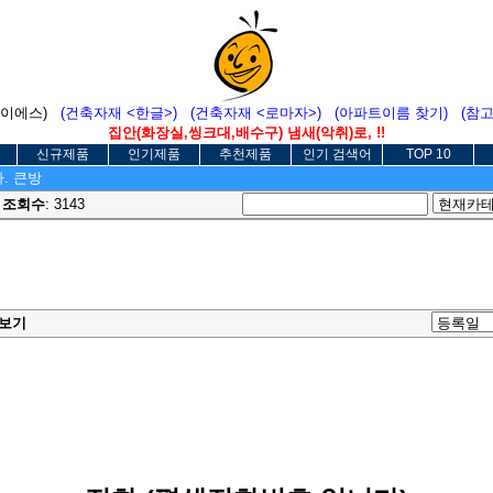
에이에스)
(건축자재 <한글>)
(건축자재 <로마자>)
(아파트이름 찾기)
(참
집안(화장실,씽크대,배수구) 냄새(악취)로, !!
신규제품
인기제품
추천제품
인기 검색어
TOP 10
가. 큰방
0
조회수
: 3143
보기