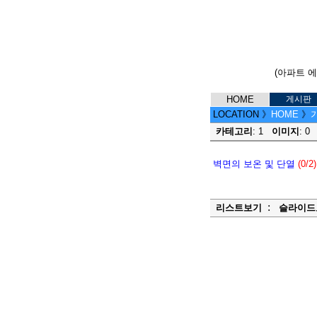
(아파트 
HOME
게시판
LOCATION
》
HOME
》
카테고리
: 1
이미지
: 
벽면의 보온 및 단열
(0/2)
:
리스트보기
슬라이드