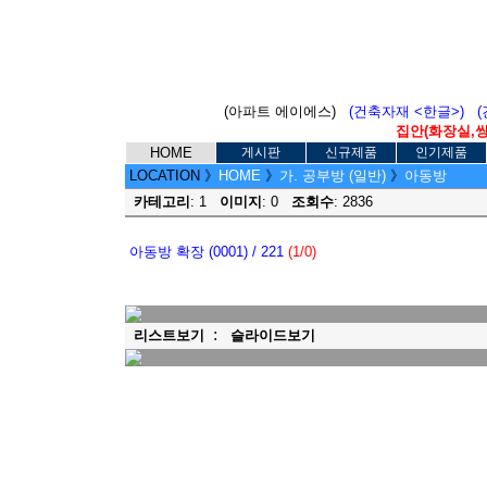
(아파트 에이에스)
(건축자재 <한글>)
집안(화장실,씽크
HOME
게시판
신규제품
인기제품
LOCATION
》
HOME
》
가. 공부방 (일반)
》
아동방
카테고리
: 1
이미지
: 0
조회수
: 2836
아동방 확장 (0001) / 221
(1/0)
:
리스트보기
슬라이드보기