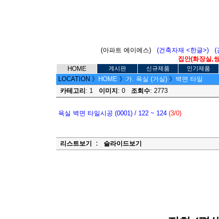
(아파트 에이에스)
(건축자재 <한글>)
집안(화장실,씽크
HOME
게시판
신규제품
인기제품
LOCATION
》
HOME
》
가. 욕실 (거실)
》
벽면 타일
카테고리
: 1
이미지
: 0
조회수
: 2773
욕실 벽면 타일시공 (0001) / 122 ~ 124
(3/0)
:
리스트보기
슬라이드보기