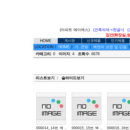
(아파트 에이에스)
(건축자재 <한글>)
집안(화장실,씽크
HOME
게시판
신규제품
인기제품
LOCATION
》
HOME
》
가. 큰방
》
벽면의 보온 및 단열
카테고리
: 0
이미지
: 4
조회수
: 6678
:
리스트보기
슬라이드보기
000014_14번. 벽 ...
000015_15번. 벽 ...
000016_16번. 