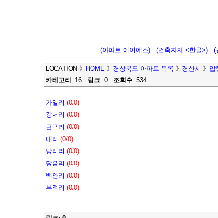
(아파트 에이에스)
(건축자재 <한글>)
LOCATION
》
HOME
》
경상북도-아파트 목록
》
경산시
》
압
카테고리
: 16
링크
: 0
조회수
: 534
가일리
(0/0)
강서리
(0/0)
금구리
(0/0)
내리
(0/0)
당리리
(0/0)
당음리
(0/0)
백안리
(0/0)
부적리
(0/0)
링크: 0