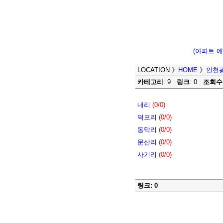
(아파트 
LOCATION
》
HOME
》
인천
카테고리
: 9
링크
: 0
조회수
내리
(0/0)
덕포리
(0/0)
동막리
(0/0)
문산리
(0/0)
사기리
(0/0)
링크: 0