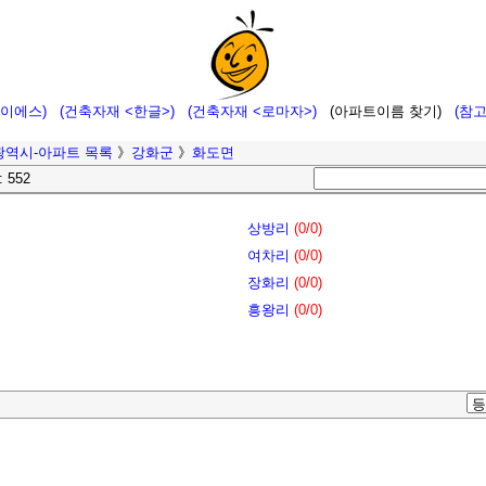
에이에스)
(건축자재 <한글>)
(건축자재 <로마자>)
(아파트이름 찾기)
(참
광역시-아파트 목록
》
강화군
》
화도면
: 552
상방리
(0/0)
여차리
(0/0)
장화리
(0/0)
흥왕리
(0/0)