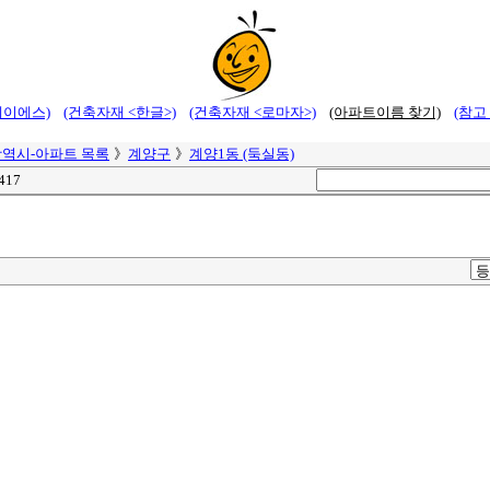
에이에스)
(건축자재 <한글>)
(건축자재 <로마자>)
(아파트이름 찾기)
(참고
역시-아파트 목록
》
계양구
》
계양1동 (둑실동)
 417