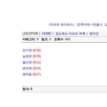
(아파트 에이에스)
(건축자재 <한글>)
LOCATION
》
HOME
》
경상북도-아파트 목록
》
영덕군
카테고리
: 9
링크
: 0
조회수
: 943
강구면
(0/10)
남정면
(0/15)
달산면
(0/11)
병곡면
(0/14)
영덕읍
(0/17)
링크: 0