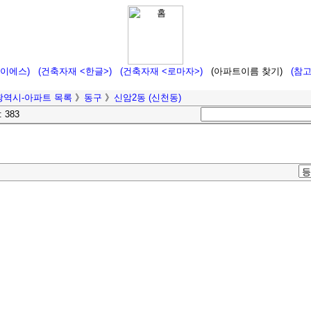
에이에스)
(건축자재 <한글>)
(건축자재 <로마자>)
(아파트이름 찾기)
(참
광역시-아파트 목록
》
동구
》
신암2동 (신천동)
: 383