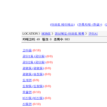
(아파트 에이에스)
(건축자재 <한글>)
LOCATION
》
HOME
》
경상북도-아파트 목록
》
구미시
카테고리
: 49
링크
: 0
조회수
: 983
고아읍
(0/18)
공단1동 (공단동)
(0/0)
공단2동 (공단동)
(0/0)
광평동 (광평동)
(0/0)
광평동 (송정동)
(0/0)
도개면
(0/9)
도량동 (도량동)
(0/0)
무을면
(0/10)
비산동 (비산동)
(0/0)
산동면
(0/10)