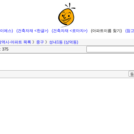
에이에스)
(건축자재 <한글>)
(건축자재 <로마자>)
(아파트이름 찾기)
(참
광역시-아파트 목록
》
중구
》
성내1동 (상덕동)
: 375