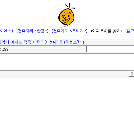
에이에스)
(건축자재 <한글>)
(건축자재 <로마자>)
(아파트이름 찾기)
(참
광역시-아파트 목록
》
중구
》
성내1동 (동성로3가)
: 399