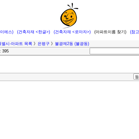
에이에스)
(건축자재 <한글>)
(건축자재 <로마자>)
(아파트이름 찾기)
(참
특별시-아파트 목록
》
은평구
》
불광제2동 (불광동)
: 395