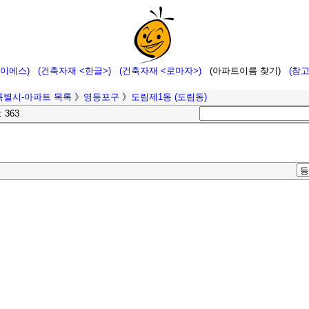
에이에스)
(건축자재 <한글>)
(건축자재 <로마자>)
(아파트이름 찾기)
(참
특별시-아파트 목록
》
영등포구
》
도림제1동 (도림동)
: 363