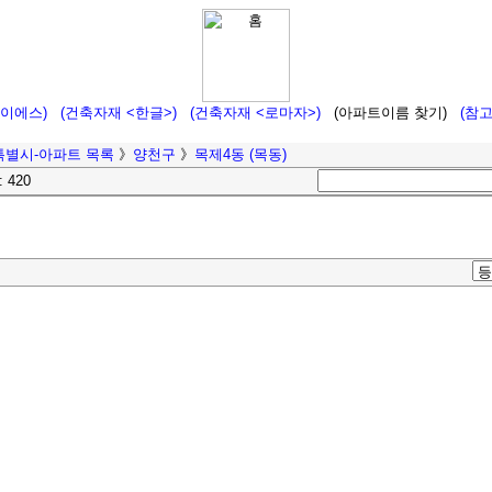
에이에스)
(건축자재 <한글>)
(건축자재 <로마자>)
(아파트이름 찾기)
(참
특별시-아파트 목록
》
양천구
》
목제4동 (목동)
: 420