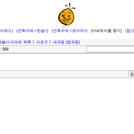
에이에스)
(건축자재 <한글>)
(건축자재 <로마자>)
(아파트이름 찾기)
(참
특별시-아파트 목록
》
서초구
》
내곡동 (염곡동)
: 399