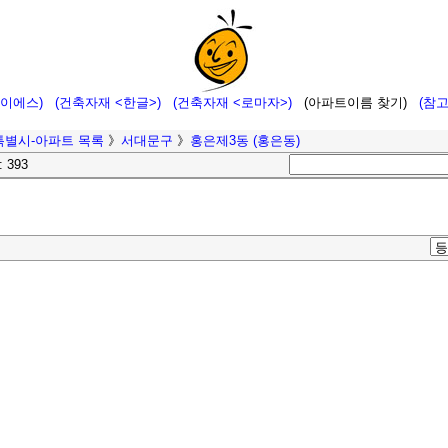
에이에스)
(건축자재 <한글>)
(건축자재 <로마자>)
(아파트이름 찾기)
(참
특별시-아파트 목록
》
서대문구
》
홍은제3동 (홍은동)
: 393