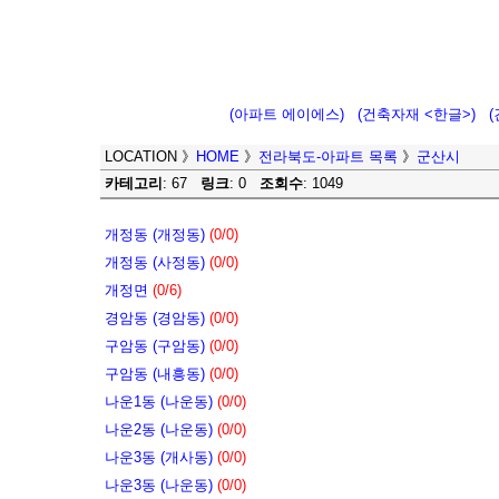
(아파트 에이에스)
(건축자재 <한글>)
LOCATION
》
HOME
》
전라북도-아파트 목록
》
군산시
카테고리
: 67
링크
: 0
조회수
: 1049
개정동 (개정동)
(0/0)
개정동 (사정동)
(0/0)
개정면
(0/6)
경암동 (경암동)
(0/0)
구암동 (구암동)
(0/0)
구암동 (내흥동)
(0/0)
나운1동 (나운동)
(0/0)
나운2동 (나운동)
(0/0)
나운3동 (개사동)
(0/0)
나운3동 (나운동)
(0/0)