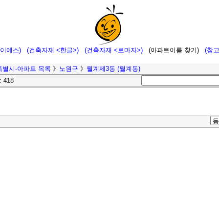
에이에스)
(건축자재 <한글>)
(건축자재 <로마자>)
(아파트이름 찾기)
(참
특별시-아파트 목록
》
노원구
》
월계제3동 (월계동)
: 418