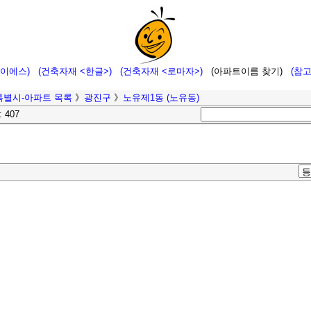
에이에스)
(건축자재 <한글>)
(건축자재 <로마자>)
(아파트이름 찾기)
(참
특별시-아파트 목록
》
광진구
》
노유제1동 (노유동)
: 407