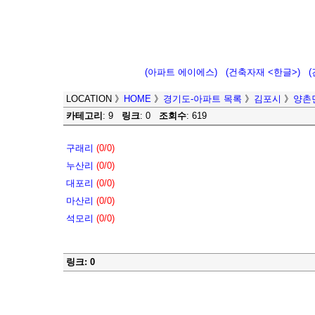
(아파트 에이에스)
(건축자재 <한글>)
LOCATION
》
HOME
》
경기도-아파트 목록
》
김포시
》
양촌
카테고리
: 9
링크
: 0
조회수
: 619
구래리
(0/0)
누산리
(0/0)
대포리
(0/0)
마산리
(0/0)
석모리
(0/0)
링크: 0