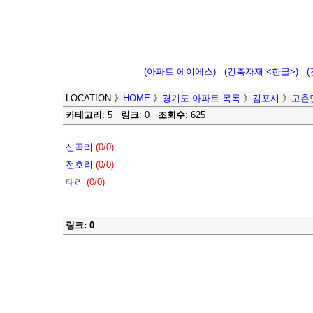
(아파트 에이에스)
(건축자재 <한글>)
LOCATION
》
HOME
》
경기도-아파트 목록
》
김포시
》
고촌
카테고리
: 5
링크
: 0
조회수
: 625
신곡리
(0/0)
전호리
(0/0)
태리
(0/0)
링크: 0