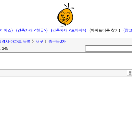
에이에스)
(건축자재 <한글>)
(건축자재 <로마자>)
(아파트이름 찾기)
(참
광역시-아파트 목록
》
서구
》
충무동3가
: 345