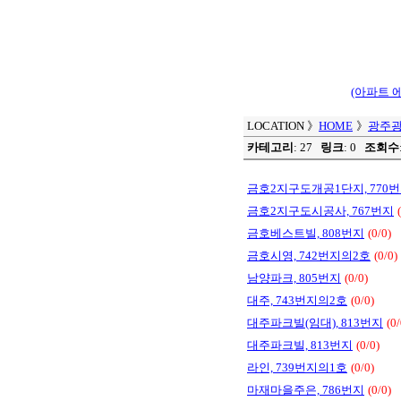
(아파트 
LOCATION
》
HOME
》
광주광
카테고리
: 27
링크
: 0
조회수
금호2지구도개공1단지, 770
금호2지구도시공사, 767번지
금호베스트빌, 808번지
(0/0)
금호시영, 742번지의2호
(0/0)
남양파크, 805번지
(0/0)
대주, 743번지의2호
(0/0)
대주파크빌(임대), 813번지
(0/
대주파크빌, 813번지
(0/0)
라인, 739번지의1호
(0/0)
마재마을주은, 786번지
(0/0)