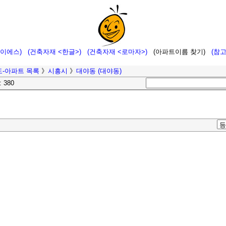
에이에스)
(건축자재 <한글>)
(건축자재 <로마자>)
(아파트이름 찾기)
(참
-아파트 목록
》
시흥시
》
대야동 (대야동)
: 380