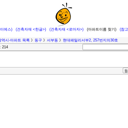
에이에스)
(건축자재 <한글>)
(건축자재 <로마자>)
(아파트이름 찾기)
(참
광역시-아파트 목록
》
동구
》
서부동
》
현대패밀리서부2, 257번지의30호
: 214