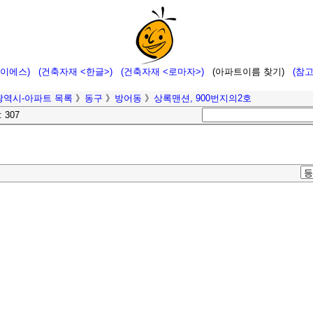
에이에스)
(건축자재 <한글>)
(건축자재 <로마자>)
(아파트이름 찾기)
(참
광역시-아파트 목록
》
동구
》
방어동
》
상록맨션, 900번지의2호
: 307