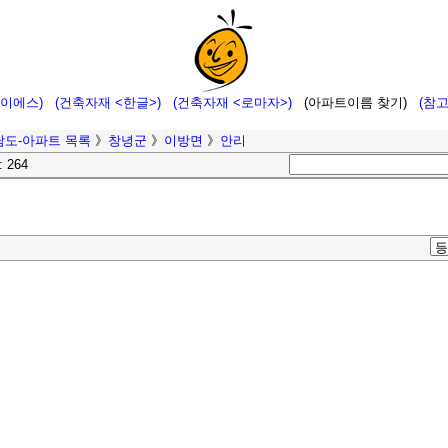
에이에스)
(건축자재 <한글>)
(건축자재 <로마자>)
(아파트이름 찾기)
(참
남도-아파트 목록
》
창녕군
》
이방면
》
안리
: 264