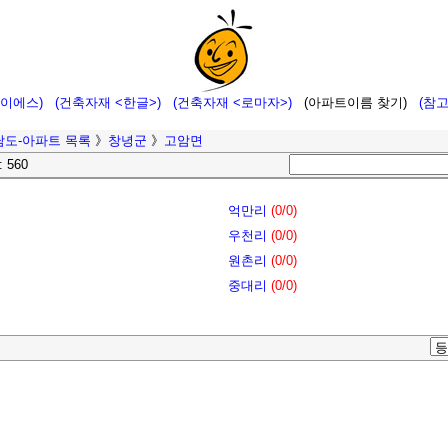
에이에스)
(건축자재 <한글>)
(건축자재 <로마자>)
(아파트이름 찾기)
(참
남도-아파트 목록
》
창녕군
》
고암면
: 560
억만리
(0/0)
우천리
(0/0)
원촌리
(0/0)
중대리
(0/0)