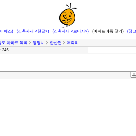
에이에스)
(건축자재 <한글>)
(건축자재 <로마자>)
(아파트이름 찾기)
(참
남도-아파트 목록
》
통영시
》
한산면
》
매죽리
: 245