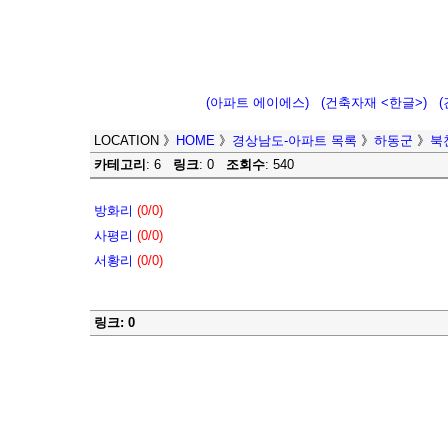
(아파트 에이에스)
(건축자재 <한글>)
LOCATION
》
HOME
》
경상남도-아파트 목록
》
하동군
》
북
카테고리
: 6
링크
: 0
조회수
: 540
방화리
(0/0)
사평리
(0/0)
서황리
(0/0)
링크: 0