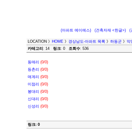
(아파트 에이에스)
(건축자재 <한글>)
LOCATION
》
HOME
》
경상남도-아파트 목록
》
하동군
》
악
카테고리
: 14
링크
: 0
조회수
: 536
동매리
(0/0)
등촌리
(0/0)
매계리
(0/0)
미점리
(0/0)
봉대리
(0/0)
신대리
(0/0)
신성리
(0/0)
링크: 0