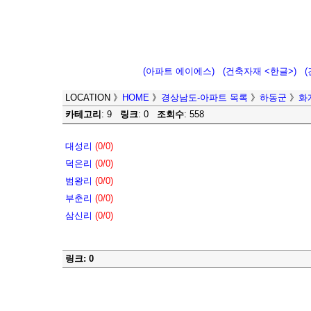
(아파트 에이에스)
(건축자재 <한글>)
LOCATION
》
HOME
》
경상남도-아파트 목록
》
하동군
》
화
카테고리
: 9
링크
: 0
조회수
: 558
대성리
(0/0)
덕은리
(0/0)
범왕리
(0/0)
부춘리
(0/0)
삼신리
(0/0)
링크: 0