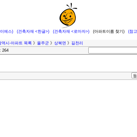
에이에스)
(건축자재 <한글>)
(건축자재 <로마자>)
(아파트이름 찾기)
(참
광역시-아파트 목록
》
울주군
》
상북면
》
길천리
: 264