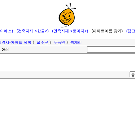
에이에스)
(건축자재 <한글>)
(건축자재 <로마자>)
(아파트이름 찾기)
(참
광역시-아파트 목록
》
울주군
》
두동면
》
봉계리
: 268