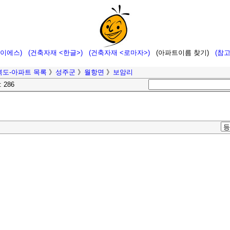
에이에스)
(건축자재 <한글>)
(건축자재 <로마자>)
(아파트이름 찾기)
(참
북도-아파트 목록
》
성주군
》
월항면
》
보암리
: 286