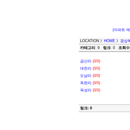
(아파트 
LOCATION
》
HOME
》
경상
카테고리
: 9
링크
: 0
조회수
금산리
(0/0)
대천리
(0/0)
도남리
(0/0)
옥련리
(0/0)
옥성리
(0/0)
링크: 0