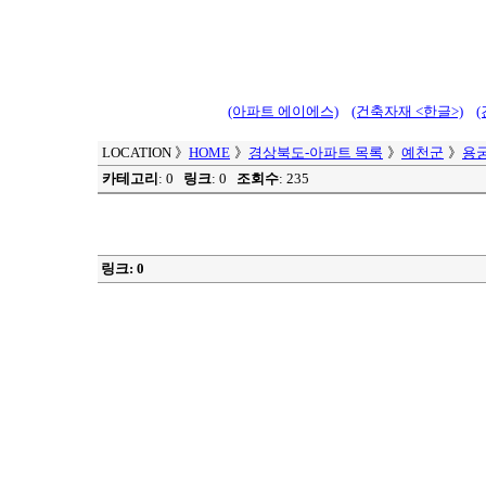
(아파트 에이에스)
(건축자재 <한글>)
LOCATION
》
HOME
》
경상북도-아파트 목록
》
예천군
》
용
카테고리
: 0
링크
: 0
조회수
: 235
링크: 0