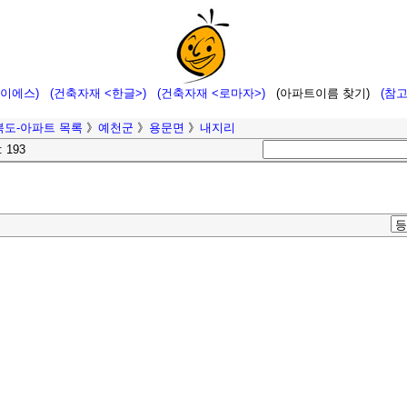
에이에스)
(건축자재 <한글>)
(건축자재 <로마자>)
(아파트이름 찾기)
(참
북도-아파트 목록
》
예천군
》
용문면
》
내지리
: 193